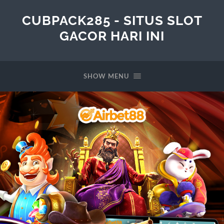
CUBPACK285 - SITUS SLOT
GACOR HARI INI
SHOW MENU