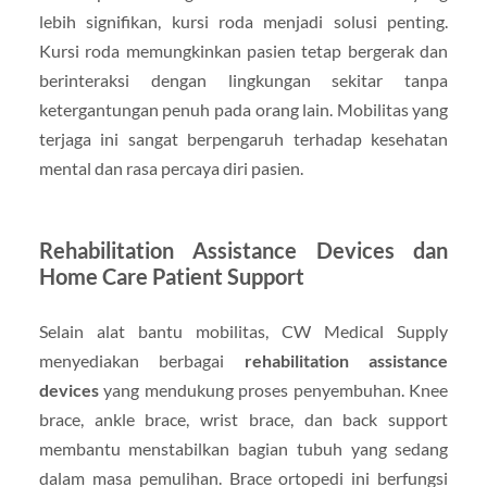
lebih signifikan, kursi roda menjadi solusi penting.
Kursi roda memungkinkan pasien tetap bergerak dan
berinteraksi dengan lingkungan sekitar tanpa
ketergantungan penuh pada orang lain. Mobilitas yang
terjaga ini sangat berpengaruh terhadap kesehatan
mental dan rasa percaya diri pasien.
Rehabilitation Assistance Devices dan
Home Care Patient Support
Selain alat bantu mobilitas, CW Medical Supply
menyediakan berbagai
rehabilitation assistance
devices
yang mendukung proses penyembuhan. Knee
brace, ankle brace, wrist brace, dan back support
membantu menstabilkan bagian tubuh yang sedang
dalam masa pemulihan. Brace ortopedi ini berfungsi