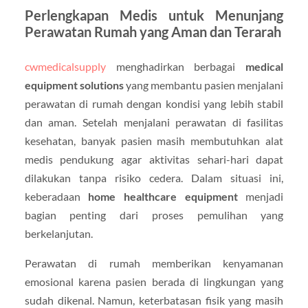
Perlengkapan Medis untuk Menunjang
Perawatan Rumah yang Aman dan Terarah
cwmedicalsupply
menghadirkan berbagai
medical
equipment solutions
yang membantu pasien menjalani
perawatan di rumah dengan kondisi yang lebih stabil
dan aman. Setelah menjalani perawatan di fasilitas
kesehatan, banyak pasien masih membutuhkan alat
medis pendukung agar aktivitas sehari-hari dapat
dilakukan tanpa risiko cedera. Dalam situasi ini,
keberadaan
home healthcare equipment
menjadi
bagian penting dari proses pemulihan yang
berkelanjutan.
Perawatan di rumah memberikan kenyamanan
emosional karena pasien berada di lingkungan yang
sudah dikenal. Namun, keterbatasan fisik yang masih