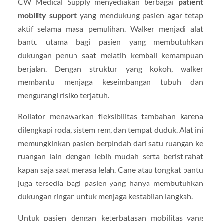
CW Medical Supply menyediakan berbagai
patient
mobility support
yang mendukung pasien agar tetap
aktif selama masa pemulihan. Walker menjadi alat
bantu utama bagi pasien yang membutuhkan
dukungan penuh saat melatih kembali kemampuan
berjalan. Dengan struktur yang kokoh, walker
membantu menjaga keseimbangan tubuh dan
mengurangi risiko terjatuh.
Rollator menawarkan fleksibilitas tambahan karena
dilengkapi roda, sistem rem, dan tempat duduk. Alat ini
memungkinkan pasien berpindah dari satu ruangan ke
ruangan lain dengan lebih mudah serta beristirahat
kapan saja saat merasa lelah. Cane atau tongkat bantu
juga tersedia bagi pasien yang hanya membutuhkan
dukungan ringan untuk menjaga kestabilan langkah.
Untuk pasien dengan keterbatasan mobilitas yang