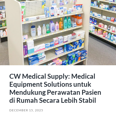
CW Medical Supply: Medical
Equipment Solutions untuk
Mendukung Perawatan Pasien
di Rumah Secara Lebih Stabil
DECEMBER 15, 2025