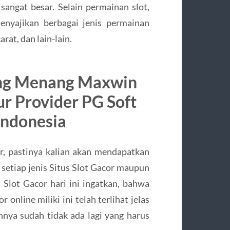
sangat besar. Selain permainan slot,
enyajikan berbagai jenis permainan
rat, dan lain-lain.
ang Menang Maxwin
r Provider PG Soft
Indonesia
r, pastinya kalian akan mendapatkan
setiap jenis Situs Slot Gacor maupun
di Slot Gacor hari ini ingatkan, bahwa
 online miliki ini telah terlihat jelas
annya sudah tidak ada lagi yang harus