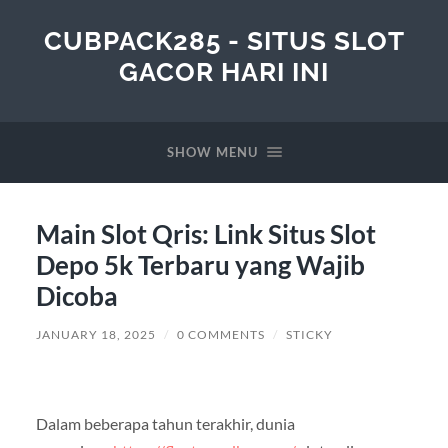
CUBPACK285 - SITUS SLOT
GACOR HARI INI
SHOW MENU
Main Slot Qris: Link Situs Slot
Depo 5k Terbaru yang Wajib
Dicoba
JANUARY 18, 2025
/
0 COMMENTS
/
STICKY
Dalam beberapa tahun terakhir, dunia