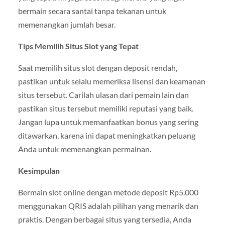
bermain secara santai tanpa tekanan untuk
memenangkan jumlah besar.
Tips Memilih Situs Slot yang Tepat
Saat memilih situs slot dengan deposit rendah,
pastikan untuk selalu memeriksa lisensi dan keamanan
situs tersebut. Carilah ulasan dari pemain lain dan
pastikan situs tersebut memiliki reputasi yang baik.
Jangan lupa untuk memanfaatkan bonus yang sering
ditawarkan, karena ini dapat meningkatkan peluang
Anda untuk memenangkan permainan.
Kesimpulan
Bermain slot online dengan metode deposit Rp5.000
menggunakan QRIS adalah pilihan yang menarik dan
praktis. Dengan berbagai situs yang tersedia, Anda