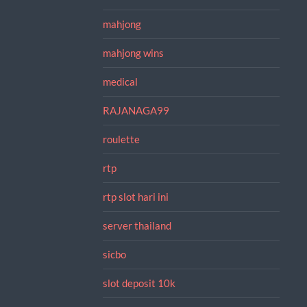
mahjong
mahjong wins
medical
RAJANAGA99
roulette
rtp
rtp slot hari ini
server thailand
sicbo
slot deposit 10k