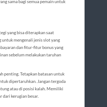
ang sama bagi semua pemain untuk
egi yang bisa diterapkan saat
 untuk mengenali jenis slot yang
ayaran dan fitur-fitur bonus yang
ainan sebelum melakukan taruhan
ah penting. Tetapkan batasan untuk
untuk dipertaruhkan. Jangan tergoda
ung atau di posisi kalah. Memiliki
 dari kerugian besar.