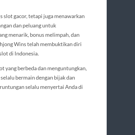
 slot gacor, tetapi juga menawarkan
ngan dan peluang untuk
ang menarik, bonus melimpah, dan
jong Wins telah membuktikan diri
slot di Indonesia.
lot yang berbeda dan menguntungkan,
 selalu bermain dengan bijak dan
untungan selalu menyertai Anda di