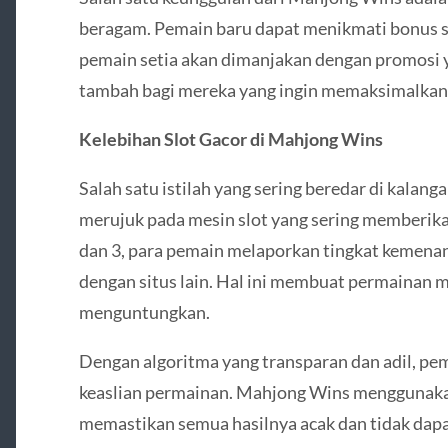
beragam. Pemain baru dapat menikmati bonus 
pemain setia akan dimanjakan dengan promosi ya
tambah bagi mereka yang ingin memaksimalkan 
Kelebihan Slot Gacor di Mahjong Wins
Salah satu istilah yang sering beredar di kalang
merujuk pada mesin slot yang sering memberi
dan 3, para pemain melaporkan tingkat kemenan
dengan situs lain. Hal ini membuat permainan m
menguntungkan.
Dengan algoritma yang transparan dan adil, pe
keaslian permainan. Mahjong Wins menggunaka
memastikan semua hasilnya acak dan tidak dapat