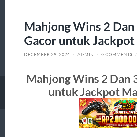
Mahjong Wins 2 Dan 3
Gacor untuk Jackpot
DECEMBER 29, 2024
/
ADMIN
/
0 COMMENTS
Mahjong Wins 2 Dan 3:
untuk Jackpot Ma