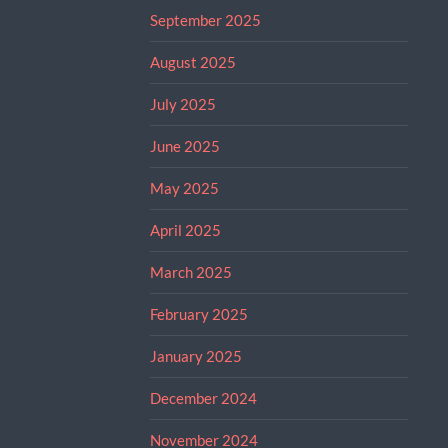
September 2025
August 2025
July 2025
June 2025
May 2025
April 2025
March 2025
February 2025
January 2025
December 2024
November 2024