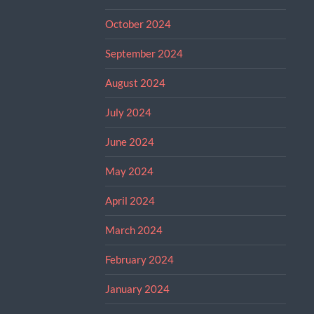
October 2024
September 2024
August 2024
July 2024
June 2024
May 2024
April 2024
March 2024
February 2024
January 2024