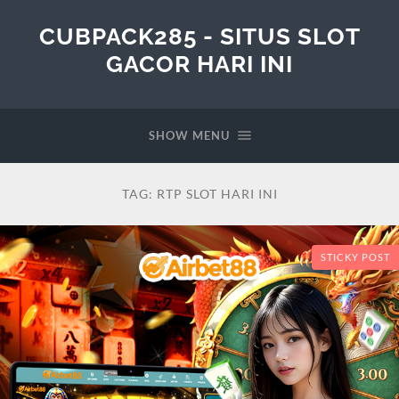
CUBPACK285 - SITUS SLOT
GACOR HARI INI
SHOW MENU
TAG:
RTP SLOT HARI INI
STICKY POST