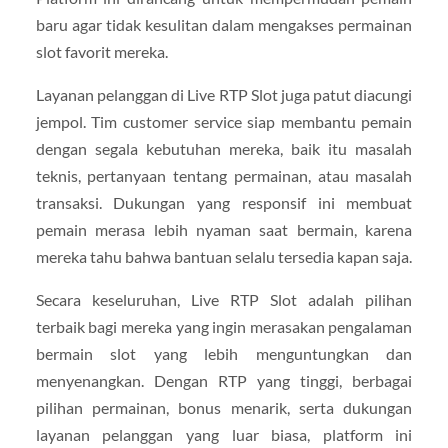
baru agar tidak kesulitan dalam mengakses permainan
slot favorit mereka.
Layanan pelanggan di Live RTP Slot juga patut diacungi
jempol. Tim customer service siap membantu pemain
dengan segala kebutuhan mereka, baik itu masalah
teknis, pertanyaan tentang permainan, atau masalah
transaksi. Dukungan yang responsif ini membuat
pemain merasa lebih nyaman saat bermain, karena
mereka tahu bahwa bantuan selalu tersedia kapan saja.
Secara keseluruhan, Live RTP Slot adalah pilihan
terbaik bagi mereka yang ingin merasakan pengalaman
bermain slot yang lebih menguntungkan dan
menyenangkan. Dengan RTP yang tinggi, berbagai
pilihan permainan, bonus menarik, serta dukungan
layanan pelanggan yang luar biasa, platform ini