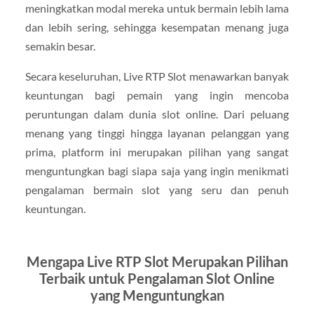
meningkatkan modal mereka untuk bermain lebih lama
dan lebih sering, sehingga kesempatan menang juga
semakin besar.
Secara keseluruhan, Live RTP Slot menawarkan banyak
keuntungan bagi pemain yang ingin mencoba
peruntungan dalam dunia slot online. Dari peluang
menang yang tinggi hingga layanan pelanggan yang
prima, platform ini merupakan pilihan yang sangat
menguntungkan bagi siapa saja yang ingin menikmati
pengalaman bermain slot yang seru dan penuh
keuntungan.
Mengapa Live RTP Slot Merupakan Pilihan
Terbaik untuk Pengalaman Slot Online
yang Menguntungkan