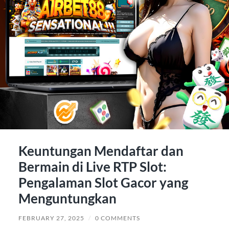
Keuntungan Mendaftar dan
Bermain di Live RTP Slot:
Pengalaman Slot Gacor yang
Menguntungkan
FEBRUARY 27, 2025
/
0 COMMENTS